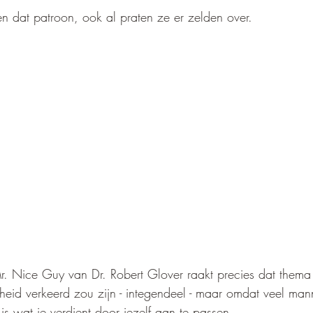
 dat patroon, ook al praten ze er zelden over.
 Nice Guy van Dr. Robert Glover raakt precies dat thema
kheid verkeerd zou zijn - integendeel - maar omdat veel man
 is wat je verdient door jezelf aan te passen.