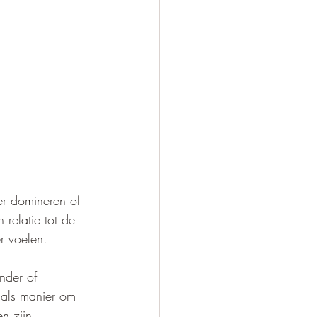
er domineren of 
relatie tot de 
r voelen.
nder of 
 als manier om 
n zijn.