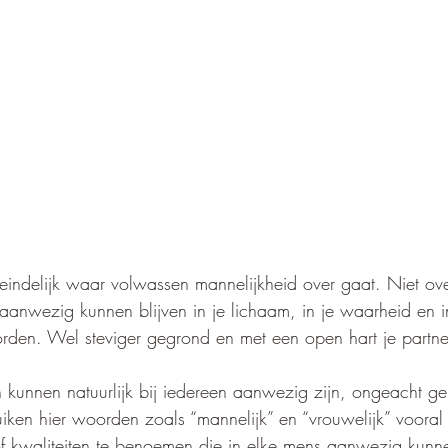
iteindelijk waar volwassen mannelijkheid over gaat. Niet ov
anwezig kunnen blijven in je lichaam, in je waarheid en in 
rden. Wel steviger gegrond en met een open hart je partne
kunnen natuurlijk bij iedereen aanwezig zijn, ongeacht ge
iken hier woorden zoals “mannelijk” en “vrouwelijk” vooral
f kwaliteiten te benoemen die in elke mens aanwezig kunne