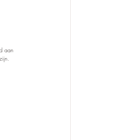
od aan 
zijn.