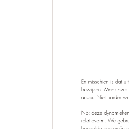
En misschien is dat u
bewijzen. Maar over a
ander. Niet harder wo
Nb: deze dynamieken 
relatievorm. We gebru
bepaalde energieën o