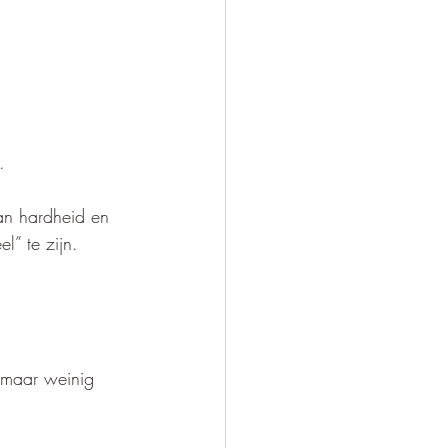
. 
an hardheid en 
l” te zijn.
, maar weinig 