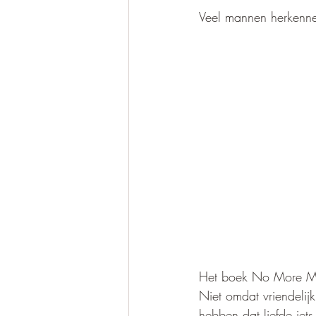
Veel mannen herkennen
Het boek No More Mr.
Niet omdat vriendelij
hebben dat liefde iets