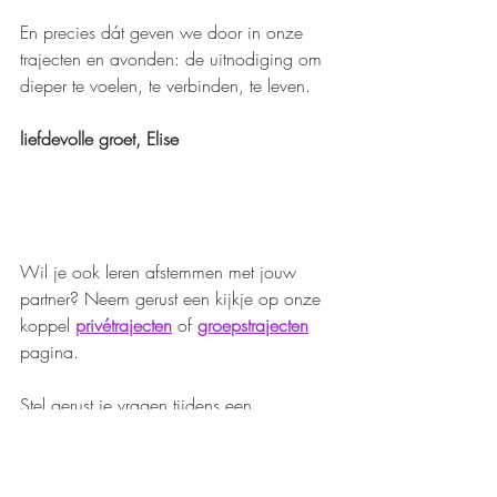
En precies dát geven we door in onze 
trajecten en avonden: de uitnodiging om 
dieper te voelen, te verbinden, te leven.
liefdevolle groet, Elise
Wil je ook leren afstemmen met jouw 
partner? Neem gerust een kijkje op onze 
koppel 
privétrajecten
 of 
groepstrajecten
pagina. 
Stel gerust je vragen tijdens een 
kennismakingsgesprek
 of 
mail
 ons. 
Ondertussen kun je ook al aan de slag 