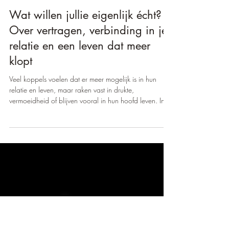
14 mei
5 minuten om te lezen
Wat willen jullie eigenlijk écht?
Over vertragen, verbinding in je
relatie en een leven dat meer
klopt
Veel koppels voelen dat er meer mogelijk is in hun
relatie en leven, maar raken vast in drukte,
vermoeidheid of blijven vooral in hun hoofd leven. In
deze blog delen we hoe vertragen, voelen wat je écht
wil en kleine bewuste keuzes kunnen leiden tot meer
verbinding, rust, intimiteit en levensenergie: niet alleen
in je relatie, maar in hoe je leeft.