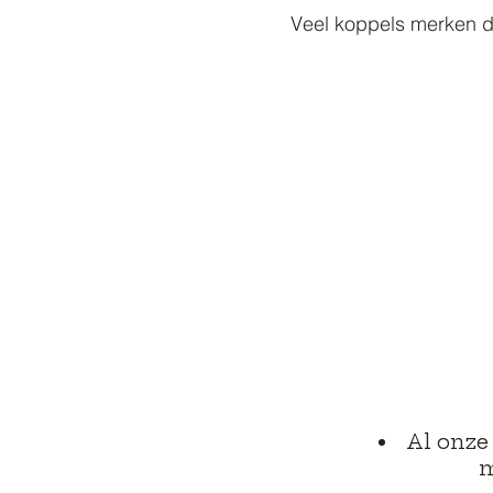
Veel koppels merken da
Al onze
m