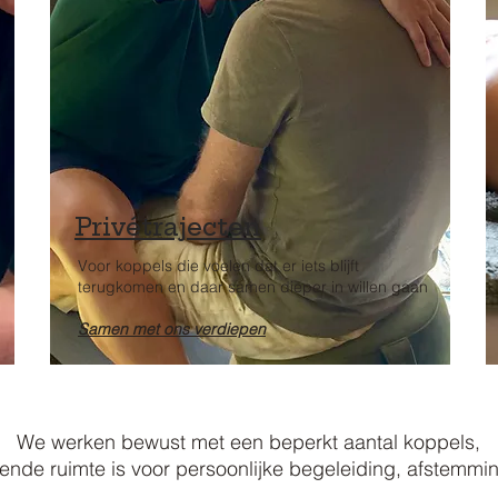
Privétrajecten
Voor koppels die voelen dat er iets blijft
terugkomen en daar samen dieper in willen gaan
Samen met ons verdiepen
We werken bewust met een beperkt aantal koppels,
ende ruimte is voor persoonlijke begeleiding, afstemmi