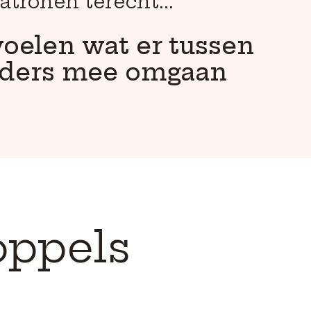
tronen terecht...
voelen wat er tussen
anders mee omgaan
oppels