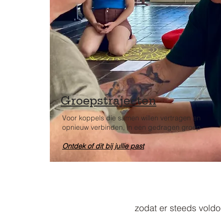
Groepstrajecten
Voor koppels die samen willen vertragen en
opnieuw verbinden, in een gedragen groep
Ontdek of dit bij jullie past
zodat er steeds voldo