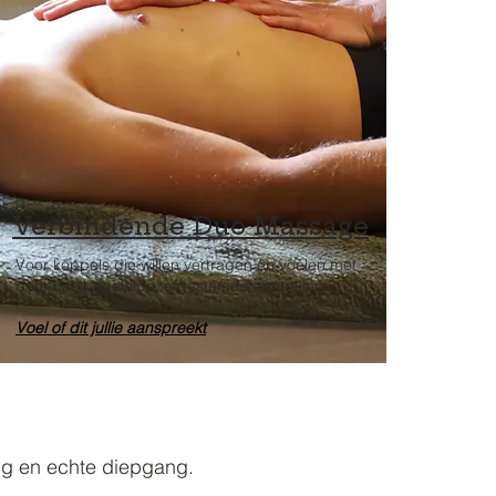
Verbindende Duo Massage
Voor koppels die willen vertragen en voelen met
door ons begeleide, afgestemde aanraking
Voel of dit jullie aanspreekt
ng en echte diepgang.