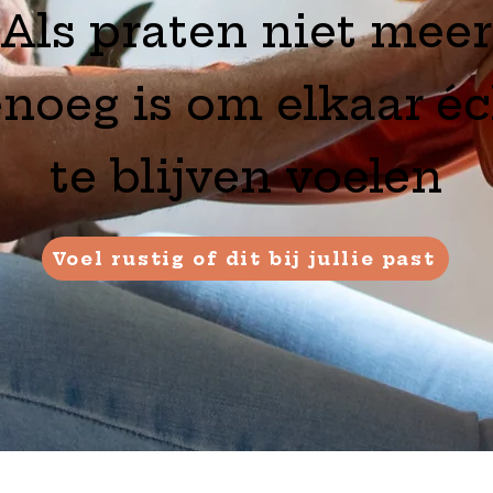
Als praten niet meer
noeg is om elkaar éc
te blijven voelen
Voel rustig of dit bij jullie past