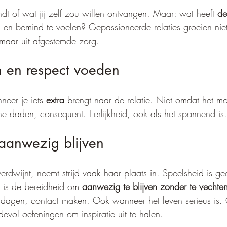
indt of wat jij zelf zou willen ontvangen. Maar: wat heeft 
de
n en bemind te voelen? Gepassioneerde relaties groeien niet
maar uit afgestemde zorg.
n en respect voeden
neer je iets 
extra
 brengt naar de relatie. Niet omdat het m
ine daden, consequent. Eerlijkheid, ook als het spannend is.
 aanwezig blijven
rdwijnt, neemt strijd vaak haar plaats in. Speelsheid is ge
 is de bereidheid om 
aanwezig te blijven zonder te vechte
itdagen, contact maken. Ook wanneer het leven serieus is.
rdevol oefeningen om inspiratie uit te halen.