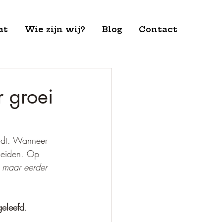
at
Wie zijn wij?
Blog
Contact
r groei
rdt. Wanneer 
 leiden. Op 
 maar eerder 
geleefd
. 