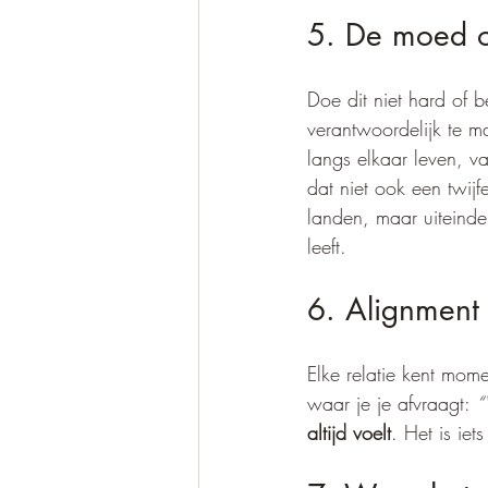
5. De moed om
Doe dit niet hard of b
verantwoordelijk te m
langs elkaar leven, v
dat niet ook een twij
landen, maar uiteindel
leeft.
6. Alignment 
Elke relatie kent mom
waar je je afvraagt: 
“
altijd voelt
. Het is ie