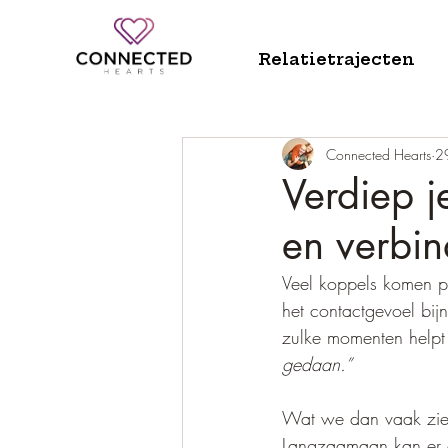
Relatietrajecten
Connected Hearts
2
Verdiep je
en verbin
Veel koppels komen p
het contactgevoel bij
zulke momenten helpt 
gedaan.”
Wat we dan vaak zien,
Langzaamaan kan er e