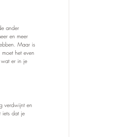
 de ander 
Meer en meer 
hebben. Maar is 
s moet het even 
wat er in je 
g verdwijnt en 
 iets dat je 