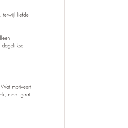
erwijl liefde 
lleen 
 dagelijkse 
 Wat motiveert 
niek, maar gaat 