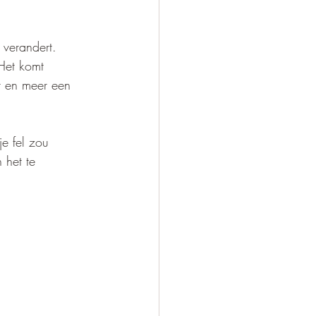
 verandert. 
 Het komt 
r en meer een 
e fel zou 
 het te 