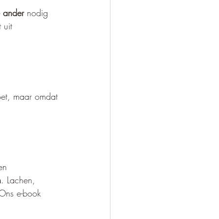
 ander
 nodig 
 uit 
oet, maar omdat 
en 
n
. Lachen, 
 Ons e-book 