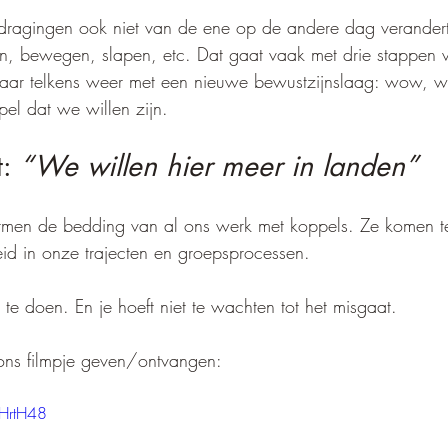
dragingen ook niet van de ene op de andere dag verandert
n, bewegen, slapen, etc. Dat gaat vaak met drie stappen v
Maar telkens weer met een nieuwe bewustzijnslaag: wow, w
pel dat we willen zijn.
: 
“We willen hier meer in landen”
rmen de bedding van al ons werk met koppels. Ze komen te
d in onze trajecten en groepsprocessen. 
n te doen. En je hoeft niet te wachten tot het misgaat. 
 ons filmpje geven/ontvangen:
eHrtH48