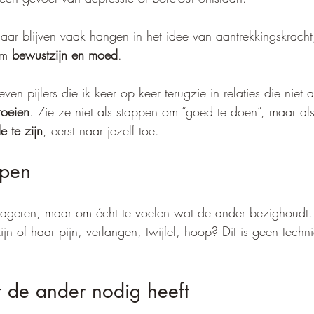
ar blijven vaak hangen in het idee van aantrekkingskracht, t
om 
bewustzijn en moed
. 
en pijlers die ik keer op keer terugzie in relaties die niet a
roeien
. Zie ze niet als stappen om “goed te doen”, maar als
de te zijn
, eerst naar jezelf toe.
jpen
reageren, maar om écht te voelen wat de ander bezighoudt.
ijn of haar pijn, verlangen, twijfel, hoop? Dit is geen tech
 de ander nodig heeft