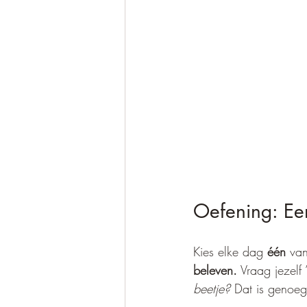
Oefening: Een
Kies elke dag 
één
 van
beleven.
 Vraag jezelf 
beetje?
 Dat is genoeg.