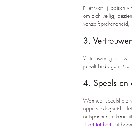
Niet wat jij logisch v
om zich veilig, gezie
vanzelfsprekendheid, 
3. Vertrouwe
Vertrouwen groeit wan
je wilt bijdragen. Kle
4. Speels en
Wanneer speelsheid ve
oppervlakkigheid. Het
ontspannen, elkaar u
‘
Hart tot hart
’ zit boo