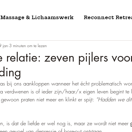
Massage & Lichaamswerk
Reconnect Retre
9 jan
3 minuten om te lezen
 relatie: zeven pijlers voo
ding
as bij ons aankloppen wanneer het écht problematisch wo
na verdwenen is of ieder zijn/haar/x eigen leven begint te
gewoon praten niet meer en klinkt er spijt: 
“Hadden we dit
 is dat de liefde er wel nog is, maar ze wordt niet meer 
en gevoel van depressie of bore-out ontstaan. 