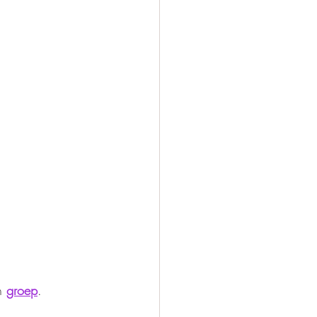
n 
groep
.