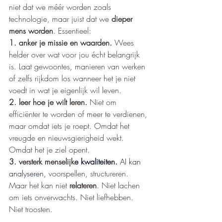
niet dat we méér worden zoals 
technologie, maar juist dat we 
dieper 
mens worden
. Essentieel:
1. anker je missie en waarden. 
Wees 
helder over wat voor jou écht belangrijk 
is. Laat gewoontes, manieren van werken 
of zelfs rijkdom los wanneer het je niet 
voedt in wat je eigenlijk wil leven.
2. leer hoe je wilt leren. 
Niet om 
efficiënter te worden of meer te verdienen, 
maar omdat iets je roept.
Omdat het 
vreugde en nieuwsgierigheid wekt. 
Omdat het je ziel opent.
3. versterk menselijk
e kwaliteiten.
AI
 kan 
analyseren, 
voorspellen, structureren. 
Maar het kan niet 
relateren
. Niet lachen 
om iets onverwachts. Niet liefhebben. 
Niet troosten.