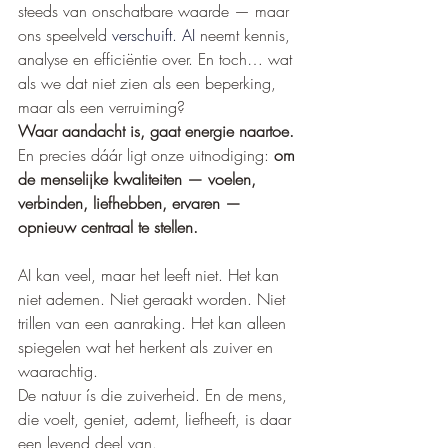
steeds van onschatbare waarde — maar 
ons speelveld 
verschuift. AI
 neemt kennis, 
analyse en efficiëntie over. En toch… wat 
als we dat niet zien als een beperking, 
maar als een verruiming?
Waar aandacht is, gaat energie naartoe.
En precies dáár ligt onze uitnodiging: 
om 
de menselijke kwaliteiten — voelen, 
verbinden, liefhebben, ervaren — 
opnieuw centraal te stellen.
AI kan veel, maar het leeft niet. Het kan 
niet ademen. Niet geraakt worden. Niet 
trillen van een aanraking. Het kan alleen 
spiegelen wat het herkent als zuiver en 
waarachtig.
De natuur ís die zuiverheid. En de mens, 
die voelt, geniet, ademt, liefheeft, is daar 
een levend deel van.