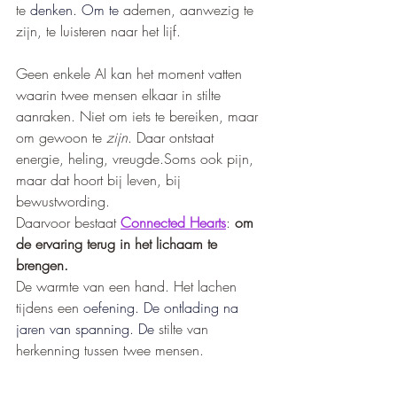
te 
denken. Om te
 ademen, aanwezig te 
zijn, te luisteren naar het lijf.
Geen enkele AI kan het moment vatten 
waarin twee mensen elkaar in stilte 
aanraken. Niet om iets te bereiken, maar 
om gewoon te 
zijn
. Daar ontstaat 
energie, heling, vreugde.Soms ook pijn, 
maar dat hoort bij leven, bij 
bewustwording.
Daarvoor bestaat 
Connected Hearts
: 
om 
de ervaring terug in het lichaam te 
brengen.
De warmte van een hand. Het lachen 
tijdens een
 oefening. De ontlading na 
jaren van spanning. De 
stilte van 
herkenning tussen twee mensen.