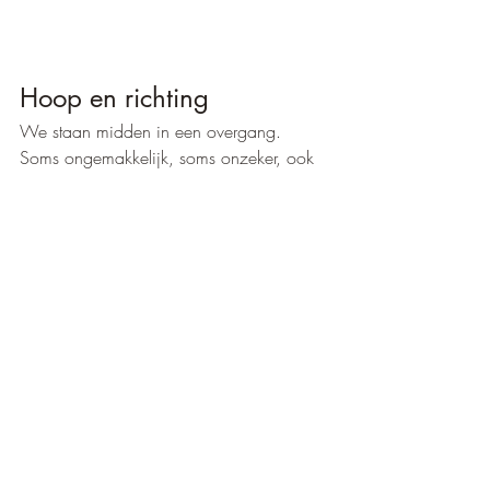
Hoop en richting
We staan midden in een overgang. 
Soms ongemakkelijk, soms onzeker, ook 
voor ons. Maar juist nu komt naar voren 
wat werkelijk waarde heeft:
mens zijn. Voelen. Samenzijn.
Iedere keuze die je maakt richting liefde, 
aanraking, eerlijk contact,is een keuze 
voor het leven zelf.
Daar kun je nooit te laat in zijn.