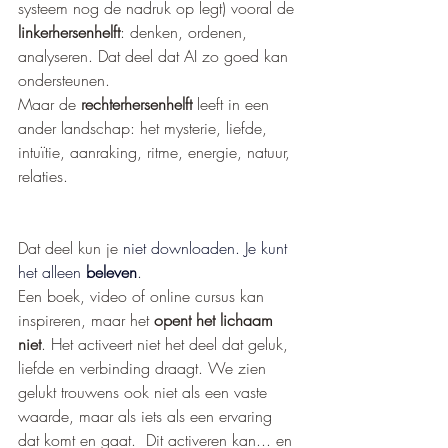
systeem nog de nadruk op legt) vooral de 
linkerhersenhelft
: denken, ordenen, 
analyseren. Dat deel dat AI zo goed kan 
ondersteunen.
Maar de 
rechterhersenhelft
 leeft in een 
ander landschap: het mysterie, liefde, 
intuïtie, aanraking, ritme, energie, natuur, 
relaties.
Dat deel kun je 
niet downloaden. Je kunt 
het alleen 
beleven
.
Een boek, video of online cursus kan 
inspireren, maar het 
opent het lichaam 
niet
. Het activeert niet het deel dat geluk, 
liefde en verbinding draagt. We zien 
gelukt trouwens ook niet als een vaste 
waarde, maar als iets als een ervaring 
dat komt en gaat.  Dit activeren kan... en 