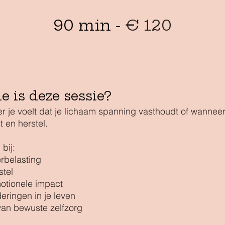
90 min -
€ 120
e is deze sessie?
 je voelt dat je lichaam spanning vasthoudt of wanneer
t en herstel.
bij:
erbelasting
stel
motionele impact
eringen in je leven
van bewuste zelfzorg